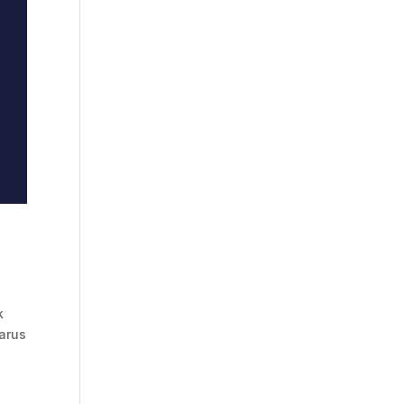
k
arus