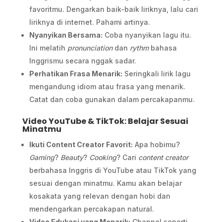
favoritmu. Dengarkan baik-baik liriknya, lalu cari
liriknya di internet. Pahami artinya.
Nyanyikan Bersama:
Coba nyanyikan lagu itu.
Ini melatih
pronunciation
dan
rythm
bahasa
Inggrismu secara nggak sadar.
Perhatikan Frasa Menarik:
Seringkali lirik lagu
mengandung idiom atau frasa yang menarik.
Catat dan coba gunakan dalam percakapanmu.
Video YouTube & TikTok: Belajar Sesuai
Minatmu
Ikuti Content Creator Favorit:
Apa hobimu?
Gaming
?
Beauty
?
Cooking
? Cari
content creator
berbahasa Inggris di YouTube atau TikTok yang
sesuai dengan minatmu. Kamu akan belajar
kosakata yang relevan dengan hobi dan
mendengarkan percakapan natural.
Video Edukasi yang Menarik:
Channel seperti