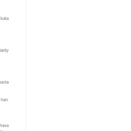
 kata
arity
serta
hari.
ahasa