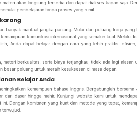
uh materi akan langsung tersedia dan dapat diakses kapan saja. D
 memulai pembelajaran tanpa proses yang rumit.
ekarang
an banyak manfaat jangka panjang. Mulai dari peluang kerja yang 
a kemampuan komunikasi internasional yang semakin kuat. Melalui k
lish, Anda dapat belajar dengan cara yang lebih praktis, efisien
materi berkualitas, serta biaya terjangkau, tidak ada lagi alasan 
n besar peluang untuk meraih kesuksesan di masa depan.
lanan Belajar Anda
 meningkatkan kemampuan bahasa Inggris. Bergabunglah bersama 
ar dari dasar hingga mahir. Kunjungi website kami untuk mendap
ri ini. Dengan komitmen yang kuat dan metode yang tepat, kema
 terwujud.