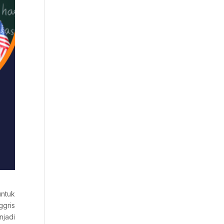
untuk
ggris
njadi