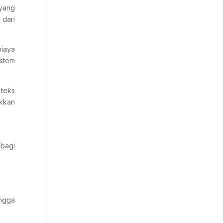
 yang
 dari
biaya
istem
 teks
ikkan
 bagi
ingga