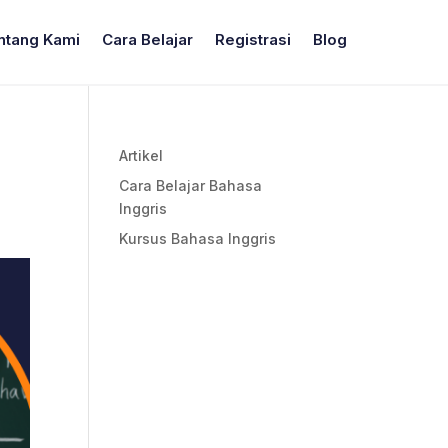
ntang Kami
Cara Belajar
Registrasi
Blog
Artikel
Cara Belajar Bahasa
Inggris
Kursus Bahasa Inggris