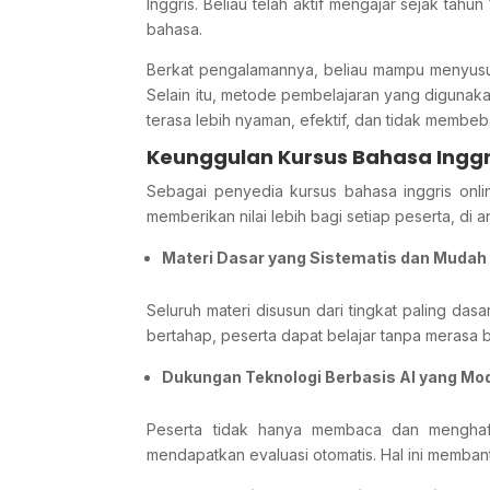
Inggris. Beliau telah aktif mengajar sejak tah
bahasa.
Berkat pengalamannya, beliau mampu menyusun
Selain itu, metode pembelajaran yang digunak
terasa lebih nyaman, efektif, dan tidak membeb
Keunggulan Kursus Bahasa Inggri
Sebagai penyedia kursus bahasa inggris onli
memberikan nilai lebih bagi setiap peserta, di a
Materi Dasar yang Sistematis dan Mudah
Seluruh materi disusun dari tingkat paling da
bertahap, peserta dapat belajar tanpa merasa 
Dukungan Teknologi Berbasis AI yang Mo
Peserta tidak hanya membaca dan menghafal
mendapatkan evaluasi otomatis. Hal ini memban