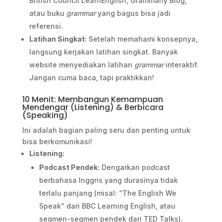
British Council LearnEnglish, Grammarly Blog,
atau buku
grammar
yang bagus bisa jadi
referensi.
Latihan Singkat:
Setelah memahami konsepnya,
langsung kerjakan latihan singkat. Banyak
website menyediakan latihan
grammar
interaktif.
Jangan cuma baca, tapi praktikkan!
10 Menit: Membangun Kemampuan
Mendengar (Listening) & Berbicara
(Speaking)
Ini adalah bagian paling seru dan penting untuk
bisa berkomunikasi!
Listening:
Podcast Pendek:
Dengarkan podcast
berbahasa Inggris yang durasinya tidak
terlalu panjang (misal: “The English We
Speak” dari BBC Learning English, atau
segmen-segmen pendek dari TED Talks).