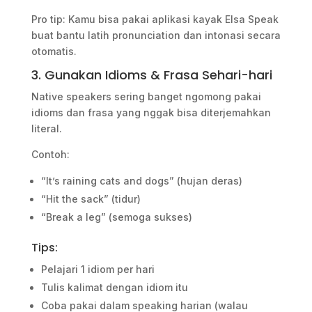
Pro tip: Kamu bisa pakai aplikasi kayak Elsa Speak
buat bantu latih pronunciation dan intonasi secara
otomatis.
3. Gunakan Idioms & Frasa Sehari-hari
Native speakers sering banget ngomong pakai
idioms dan frasa yang nggak bisa diterjemahkan
literal.
Contoh:
“It’s raining cats and dogs” (hujan deras)
“Hit the sack” (tidur)
“Break a leg” (semoga sukses)
Tips:
Pelajari 1 idiom per hari
Tulis kalimat dengan idiom itu
Coba pakai dalam speaking harian (walau