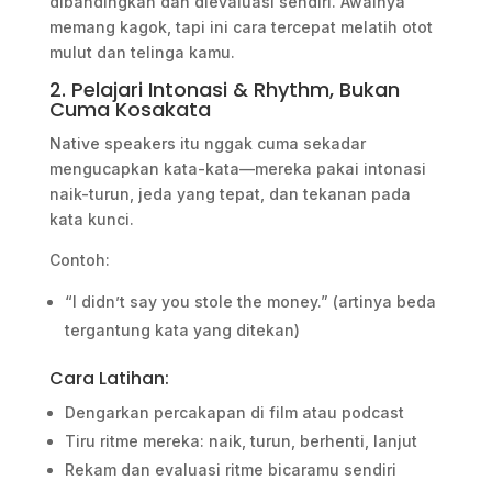
dibandingkan dan dievaluasi sendiri. Awalnya
memang kagok, tapi ini cara tercepat melatih otot
mulut dan telinga kamu.
2. Pelajari Intonasi & Rhythm, Bukan
Cuma Kosakata
Native speakers itu nggak cuma sekadar
mengucapkan kata-kata—mereka pakai intonasi
naik-turun, jeda yang tepat, dan tekanan pada
kata kunci.
Contoh:
“I didn’t say you stole the money.” (artinya beda
tergantung kata yang ditekan)
Cara Latihan:
Dengarkan percakapan di film atau podcast
Tiru ritme mereka: naik, turun, berhenti, lanjut
Rekam dan evaluasi ritme bicaramu sendiri