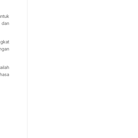
untuk
, dan
ngkat
ingan
ailah
ahasa