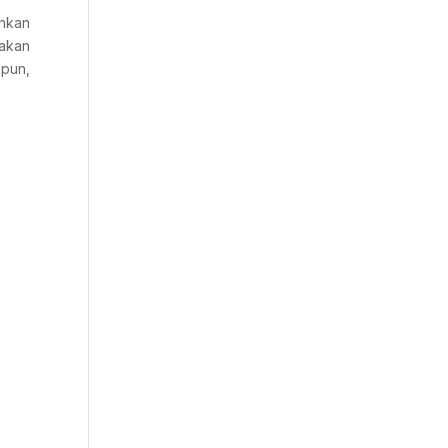
uhkan
 akan
 pun,