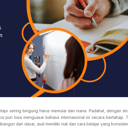
etapi sering bingung harus memulai dari mana. Padahal, dengan str
iapa pun bisa menguasai bahasa internasional ini secara bertahap. 
ngun dari dasar, asal memiliki niat dan cara belajar yang konsiste