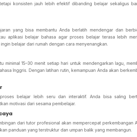
tapi konsisten jauh lebih efektif dibanding belajar sekaligus b
lajaran yang bisa membantu Anda berlatih mendengar dan berbi
u aplikasi belajar bahasa agar proses belajar terasa lebih men
 ingin belajar dari rumah dengan cara menyenangkan.
ktu minimal 15–30 menit setiap hari untuk mendengarkan lagu, me
 bahasa Inggris. Dengan latihan rutin, kemampuan Anda akan berke
r
oses belajar lebih seru dan interaktif. Anda bisa saling ber
tkan motivasi dari sesama pembelajar.
rcaya
imbingan dari tutor profesional akan mempercepat perkembangan 
kan panduan yang terstruktur dan umpan balik yang membangun.