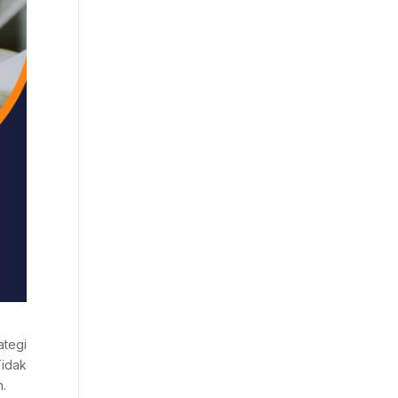
ategi
Tidak
n.