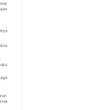
imal.
dalam
atnya
kasi
.
raksi
bagai
uhan.
 Anda