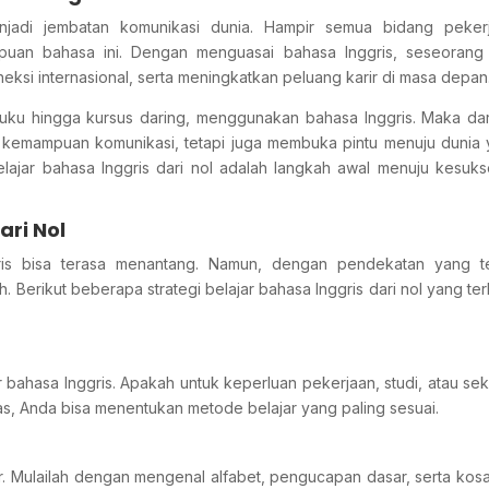
menjadi jembatan komunikasi dunia. Hampir semua bidang peker
uan bahasa ini. Dengan menguasai bahasa Inggris, seseorang 
eksi internasional, serta meningkatkan peluang karir di masa depan
 buku hingga kursus daring, menggunakan bahasa Inggris. Maka dari
kemampuan komunikasi, tetapi juga membuka pintu menuju dunia
i belajar bahasa Inggris dari nol adalah langkah awal menuju kesuk
ari Nol
ris bisa terasa menantang. Namun, dengan pendekatan yang te
 Berikut beberapa strategi belajar bahasa Inggris dari nol yang ter
 bahasa Inggris. Apakah untuk keperluan pekerjaan, studi, atau se
las, Anda bisa menentukan metode belajar yang paling sesuai.
ar. Mulailah dengan mengenal alfabet, pengucapan dasar, serta kos