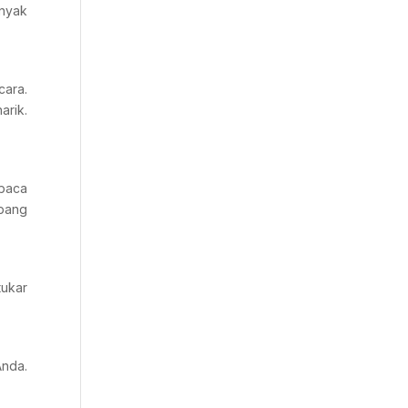
anyak
cara.
arik.
mbaca
mbang
tukar
Anda.