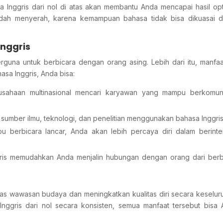
 Inggris dari nol di atas akan membantu Anda mencapai hasil opt
mudah menyerah, karena kemampuan bahasa tidak bisa dikuasai 
nggris
guna untuk berbicara dengan orang asing. Lebih dari itu, manfa
sa Inggris, Anda bisa:
usahaan multinasional mencari karyawan yang mampu berkomuni
sumber ilmu, teknologi, dan penelitian menggunakan bahasa Inggris
 berbicara lancar, Anda akan lebih percaya diri dalam berinte
ggris memudahkan Anda menjalin hubungan dengan orang dari ber
uas wawasan budaya dan meningkatkan kualitas diri secara keselur
nggris dari nol secara konsisten, semua manfaat tersebut bisa