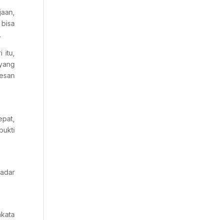
jaan,
bisa
.
 itu,
 yang
sesan
pat,
bukti
kadar
akata