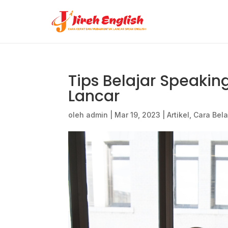
Tips Belajar Speakin
Lancar
oleh
admin
|
Mar 19, 2023
|
Artikel
,
Cara Bela