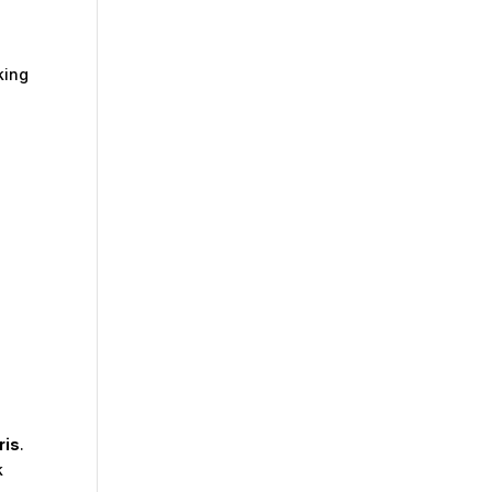
king
ris
.
k