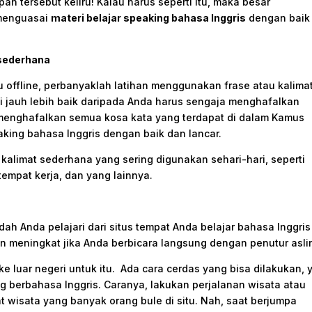
an tersebut keliru! Kalau harus seperti itu, maka besar
 menguasai
materi belajar speaking bahasa Inggris
dengan baik
 sederhana
 offline, perbanyaklah latihan menggunakan frase atau kalima
ni jauh lebih baik daripada Anda harus sengaja menghafalkan
 menghafalkan semua kosa kata yang terdapat di dalam Kamus
aking bahasa Inggris dengan baik dan lancar.
alimat sederhana yang sering digunakan sehari-hari, seperti
 tempat kerja, dan yang lainnya.
ah Anda pelajari dari situs tempat Anda belajar bahasa Inggris
n meningkat jika Anda berbicara langsung dengan penutur asli
 luar negeri untuk itu. Ada cara cerdas yang bisa dilakukan, y
 berbahasa Inggris. Caranya, lakukan perjalanan wisata atau
 wisata yang banyak orang bule di situ. Nah, saat berjumpa