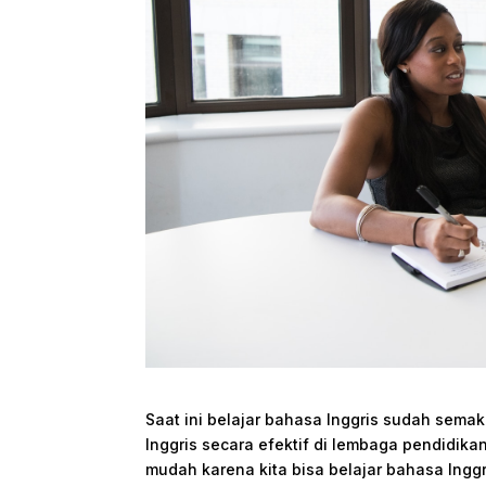
Saat ini belajar bahasa Inggris sudah sema
Inggris secara efektif di lembaga pendidikan
mudah karena kita bisa belajar bahasa Inggr