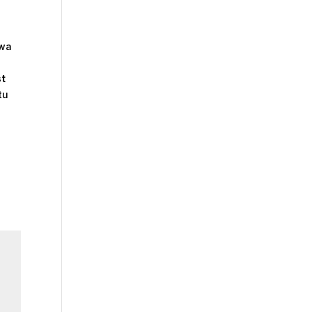
hwa
st
tu