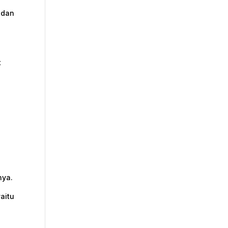
 dan
t
nya.
aitu