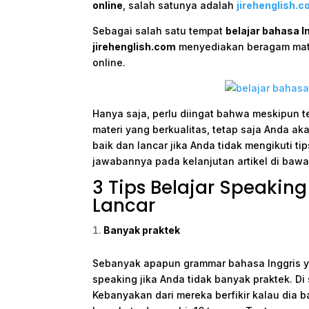
online
, salah satunya adalah
jirehenglish.
Sebagai salah satu tempat
belajar bahasa I
jirehenglish.com
menyediakan beragam mater
online.
Hanya saja, perlu diingat bahwa meskipun 
materi yang berkualitas, tetap saja Anda a
baik dan lancar jika Anda tidak mengikuti ti
jawabannya pada kelanjutan artikel di bawah
3 Tips Belajar Speakin
Lancar
Banyak praktek
Sebanyak apapun grammar bahasa Inggris ya
speaking jika Anda tidak banyak praktek. Di
Kebanyakan dari mereka berfikir kalau dia 